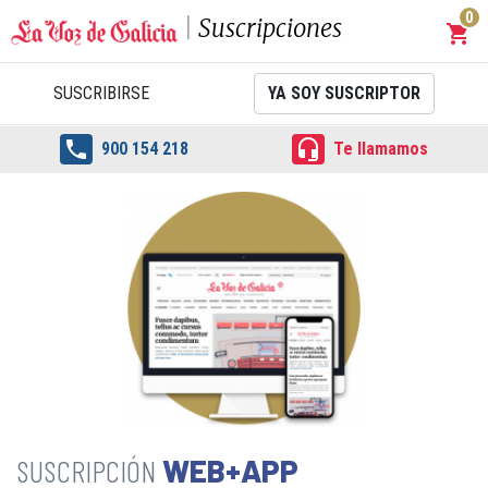
0
Suscripciones
shopping_cart
Carrit
SUSCRIBIRSE
YA SOY SUSCRIPTOR


900 154 218
Te llamamos
WEB+APP