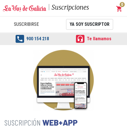
0
Suscripciones
shopping_cart
Carrit
SUSCRIBIRSE
YA SOY SUSCRIPTOR


900 154 218
Te llamamos
WEB+APP