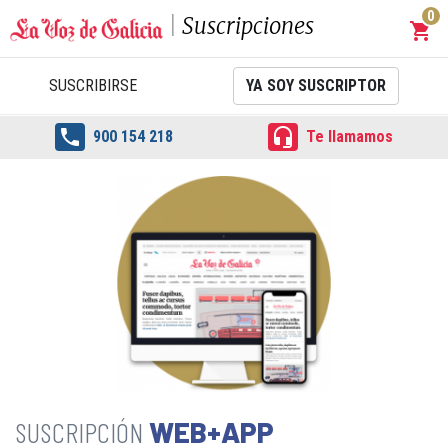
0
Suscripciones
shopping_cart
Carrit
SUSCRIBIRSE
YA SOY SUSCRIPTOR


900 154 218
Te llamamos
WEB+APP