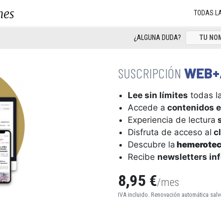
nes
TODAS L
¿ALGUNA DUDA?
WEB+
Lee sin límites
todas la
Accede a
contenidos e
Experiencia de lectura
s
Disfruta de acceso al
cl
Descubre la
hemerote
Recibe
newsletters in
8,95 €
/mes
IVA incluido. Renovación automática salv