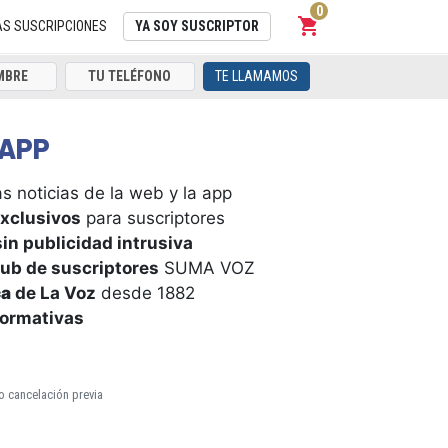
0
shopping_cart
Carrito
AS SUSCRIPCIONES
YA SOY SUSCRIPTOR
TE LLAMAMOS
APP
s noticias de la web y la app
xclusivos
para suscriptores
in publicidad intrusiva
ub de suscriptores
SUMA VOZ
ca
de La Voz
desde 1882
formativas
o cancelación previa