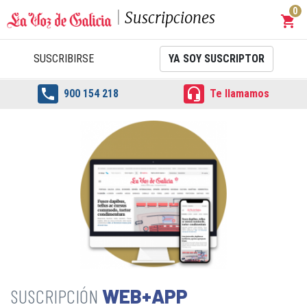
0
Suscripciones
shopping_cart
Carrit
SUSCRIBIRSE
YA SOY SUSCRIPTOR


900 154 218
Te llamamos
WEB+APP