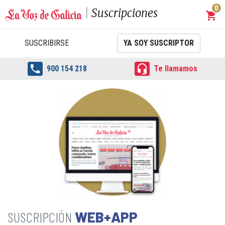
0
Suscripciones
shopping_cart
Carrit
SUSCRIBIRSE
YA SOY SUSCRIPTOR


900 154 218
Te llamamos
WEB+APP