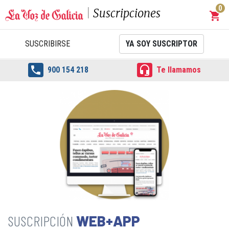
0
Suscripciones
shopping_cart
Carrit
SUSCRIBIRSE
YA SOY SUSCRIPTOR


900 154 218
Te llamamos
WEB+APP