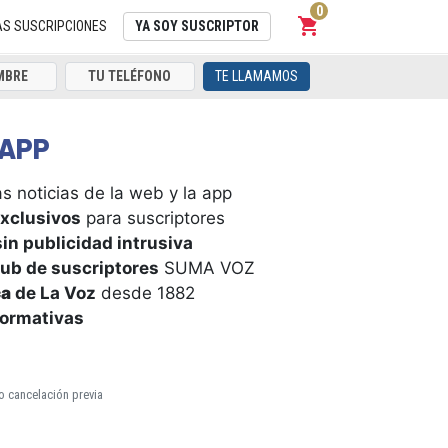
0
shopping_cart
Carrito
AS SUSCRIPCIONES
YA SOY SUSCRIPTOR
TE LLAMAMOS
APP
s noticias de la web y la app
xclusivos
para suscriptores
in publicidad intrusiva
ub de suscriptores
SUMA VOZ
ca
de La Voz
desde 1882
formativas
o cancelación previa