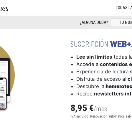
nes
TODAS L
¿ALGUNA DUDA?
WEB+
Lee sin límites
todas la
Accede a
contenidos e
Experiencia de lectura
s
Disfruta de acceso al
cl
Descubre la
hemerote
Recibe
newsletters in
8,95 €
/mes
IVA incluido. Renovación automática salv