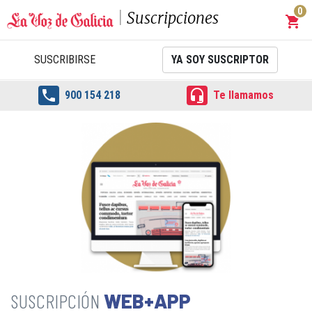
0
Suscripciones
shopping_cart
Carrit
SUSCRIBIRSE
YA SOY SUSCRIPTOR


900 154 218
Te llamamos
WEB+APP