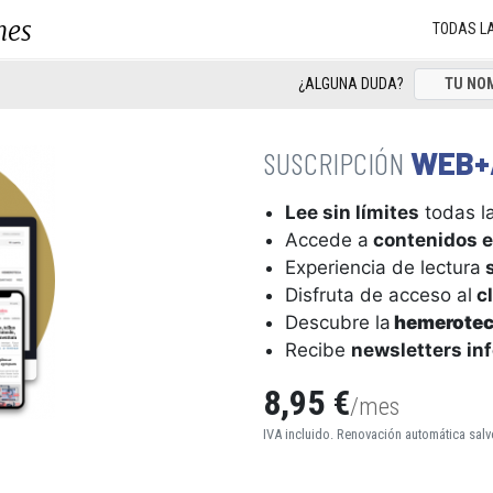
nes
TODAS L
¿ALGUNA DUDA?
WEB+
Lee sin límites
todas la
Accede a
contenidos e
Experiencia de lectura
s
Disfruta de acceso al
cl
Descubre la
hemerote
Recibe
newsletters in
8,95 €
/mes
IVA incluido. Renovación automática salv