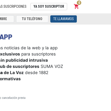
0
shopping_cart
Carrito
AS SUSCRIPCIONES
YA SOY SUSCRIPTOR
TE LLAMAMOS
APP
s noticias de la web y la app
xclusivos
para suscriptores
in publicidad intrusiva
ub de suscriptores
SUMA VOZ
ca
de La Voz
desde 1882
formativas
o cancelación previa