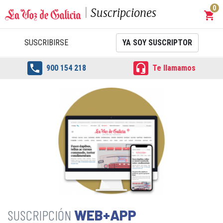
0
Suscripciones
shopping_cart
Carrit
SUSCRIBIRSE
YA SOY SUSCRIPTOR


900 154 218
Te llamamos
WEB+APP