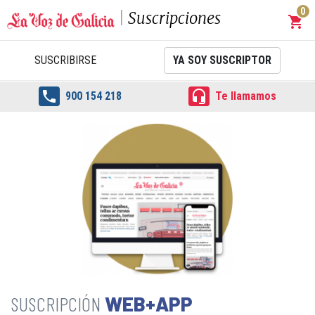
0
Suscripciones
shopping_cart
Carrit
SUSCRIBIRSE
YA SOY SUSCRIPTOR


900 154 218
Te llamamos
WEB+APP