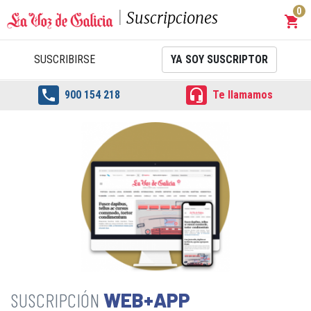
0
Suscripciones
shopping_cart
Carrit
SUSCRIBIRSE
YA SOY SUSCRIPTOR


900 154 218
Te llamamos
WEB+APP