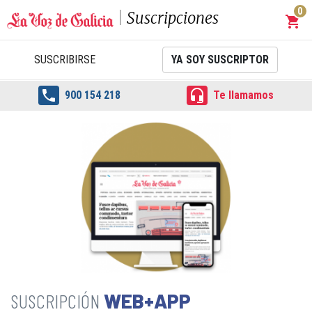
0
Suscripciones
shopping_cart
Carrit
SUSCRIBIRSE
YA SOY SUSCRIPTOR


900 154 218
Te llamamos
WEB+APP