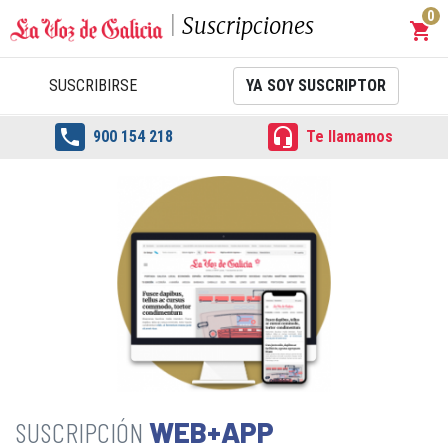
0
Suscripciones
shopping_cart
Carrit
SUSCRIBIRSE
YA SOY SUSCRIPTOR


900 154 218
Te llamamos
WEB+APP