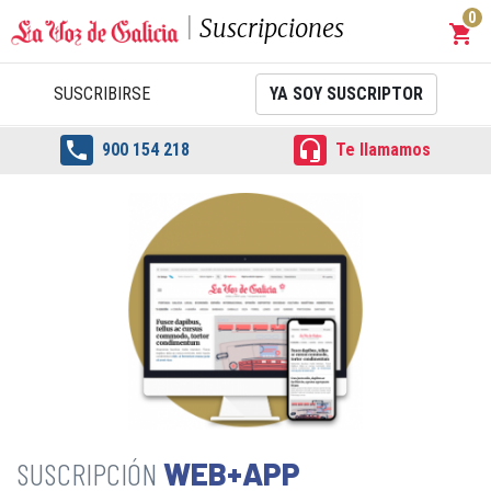
0
Suscripciones
shopping_cart
Carrit
SUSCRIBIRSE
YA SOY SUSCRIPTOR


900 154 218
Te llamamos
WEB+APP