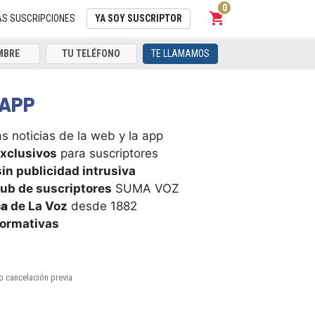
0
shopping_cart
Carrito
AS SUSCRIPCIONES
YA SOY SUSCRIPTOR
TE LLAMAMOS
APP
s noticias de la web y la app
xclusivos
para suscriptores
in publicidad intrusiva
ub de suscriptores
SUMA VOZ
ca
de La Voz
desde 1882
formativas
o cancelación previa