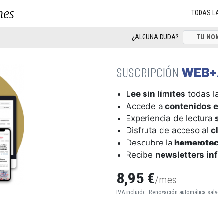
nes
TODAS L
¿ALGUNA DUDA?
WEB+
Lee sin límites
todas la
Accede a
contenidos e
Experiencia de lectura
s
Disfruta de acceso al
cl
Descubre la
hemerote
Recibe
newsletters in
8,95 €
/mes
IVA incluido. Renovación automática salv