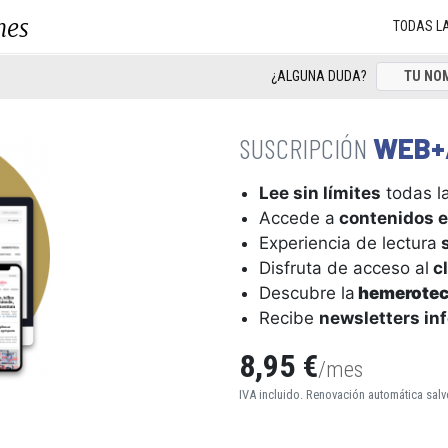
nes
TODAS L
¿ALGUNA DUDA?
WEB+
Lee sin límites
todas la
Accede a
contenidos e
Experiencia de lectura
s
Disfruta de acceso al
cl
Descubre la
hemerote
Recibe
newsletters in
8,95 €
/mes
IVA incluido. Renovación automática salv