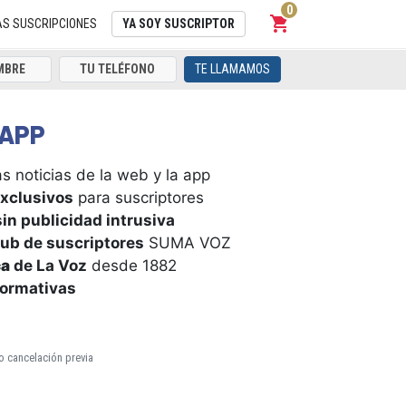
0
shopping_cart
Carrito
AS SUSCRIPCIONES
YA SOY SUSCRIPTOR
TE LLAMAMOS
APP
s noticias de la web y la app
xclusivos
para suscriptores
in publicidad intrusiva
ub de suscriptores
SUMA VOZ
ca
de La Voz
desde 1882
formativas
o cancelación previa