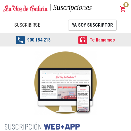
0
Suscripciones
shopping_cart
Carrit
SUSCRIBIRSE
YA SOY SUSCRIPTOR


900 154 218
Te llamamos
WEB+APP