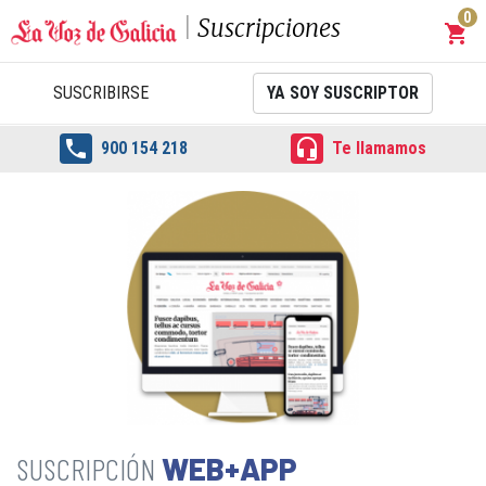
0
Suscripciones
shopping_cart
Carrit
SUSCRIBIRSE
YA SOY SUSCRIPTOR


900 154 218
Te llamamos
WEB+APP