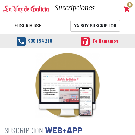
0
Suscripciones
shopping_cart
Carrit
SUSCRIBIRSE
YA SOY SUSCRIPTOR


900 154 218
Te llamamos
WEB+APP