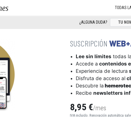
nes
TODAS L
¿ALGUNA DUDA?
WEB+
Lee sin límites
todas la
Accede a
contenidos e
Experiencia de lectura
s
Disfruta de acceso al
cl
Descubre la
hemerote
Recibe
newsletters in
8,95 €
/mes
IVA incluido. Renovación automática salv