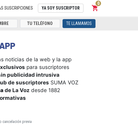
0
shopping_cart
Carrito
AS SUSCRIPCIONES
YA SOY SUSCRIPTOR
TE LLAMAMOS
APP
s noticias de la web y la app
xclusivos
para suscriptores
in publicidad intrusiva
ub de suscriptores
SUMA VOZ
ca
de La Voz
desde 1882
formativas
o cancelación previa