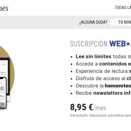
nes
TODAS L
¿ALGUNA DUDA?
WEB+
Lee sin límites
todas la
Accede a
contenidos e
Experiencia de lectura
s
Disfruta de acceso al
cl
Descubre la
hemerote
Recibe
newsletters in
8,95 €
/mes
IVA incluido. Renovación automática salv