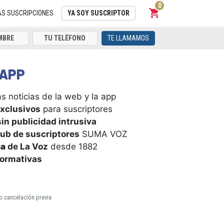
0
shopping_cart
Carrito
AS SUSCRIPCIONES
YA SOY SUSCRIPTOR
TE LLAMAMOS
APP
s noticias de la web y la app
xclusivos
para suscriptores
in publicidad intrusiva
ub de suscriptores
SUMA VOZ
ca
de La Voz
desde 1882
formativas
o cancelación previa