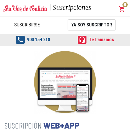
0
Suscripciones
shopping_cart
Carrit
SUSCRIBIRSE
YA SOY SUSCRIPTOR


900 154 218
Te llamamos
WEB+APP