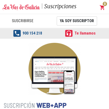
0
Suscripciones
shopping_cart
Carrit
SUSCRIBIRSE
YA SOY SUSCRIPTOR


900 154 218
Te llamamos
WEB+APP