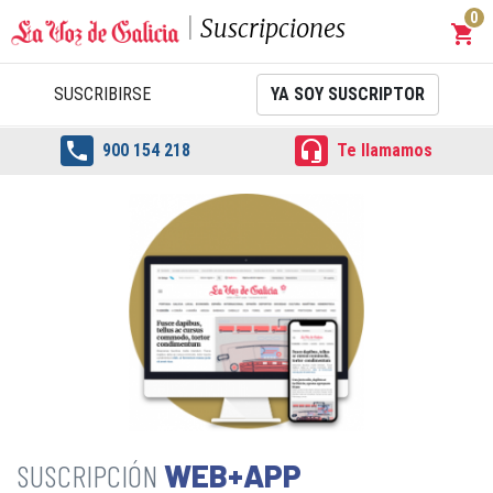
0
Suscripciones
shopping_cart
Carrit
SUSCRIBIRSE
YA SOY SUSCRIPTOR


900 154 218
Te llamamos
WEB+APP