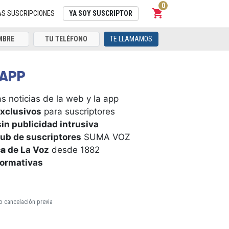
0
shopping_cart
Carrito
AS SUSCRIPCIONES
YA SOY SUSCRIPTOR
TE LLAMAMOS
APP
s noticias de la web y la app
xclusivos
para suscriptores
in publicidad intrusiva
ub de suscriptores
SUMA VOZ
ca
de La Voz
desde 1882
formativas
o cancelación previa