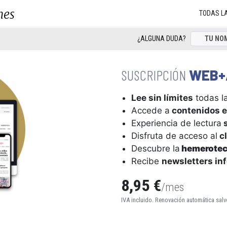
nes
TODAS L
¿ALGUNA DUDA?
WEB+
Lee sin límites
todas la
Accede a
contenidos e
Experiencia de lectura
s
Disfruta de acceso al
cl
Descubre la
hemerote
Recibe
newsletters in
8,95 €
/mes
IVA incluido. Renovación automática salv