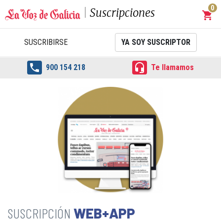
0
Suscripciones
shopping_cart
Carrit
SUSCRIBIRSE
YA SOY SUSCRIPTOR


900 154 218
Te llamamos
WEB+APP