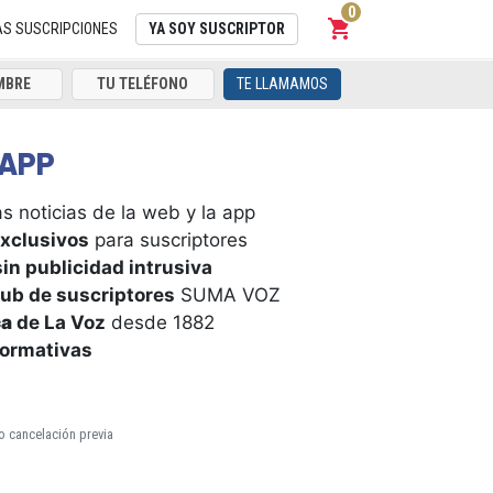
0
shopping_cart
Carrito
AS SUSCRIPCIONES
YA SOY SUSCRIPTOR
TE LLAMAMOS
APP
s noticias de la web y la app
xclusivos
para suscriptores
in publicidad intrusiva
ub de suscriptores
SUMA VOZ
ca
de La Voz
desde 1882
formativas
o cancelación previa