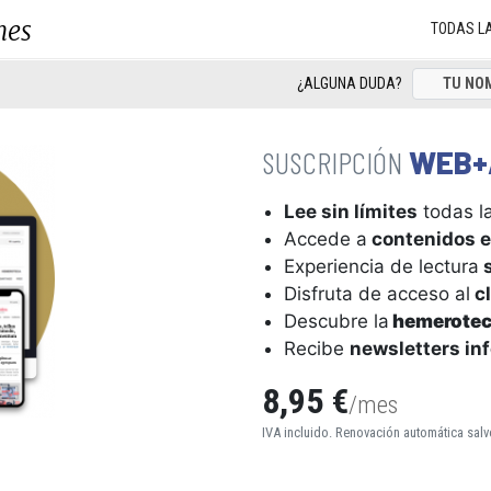
nes
TODAS L
¿ALGUNA DUDA?
WEB+
Lee sin límites
todas la
Accede a
contenidos e
Experiencia de lectura
s
Disfruta de acceso al
cl
Descubre la
hemerote
Recibe
newsletters in
8,95 €
/mes
IVA incluido. Renovación automática salv