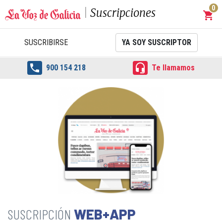
0
Suscripciones
shopping_cart
Carrit
SUSCRIBIRSE
YA SOY SUSCRIPTOR


900 154 218
Te llamamos
WEB+APP