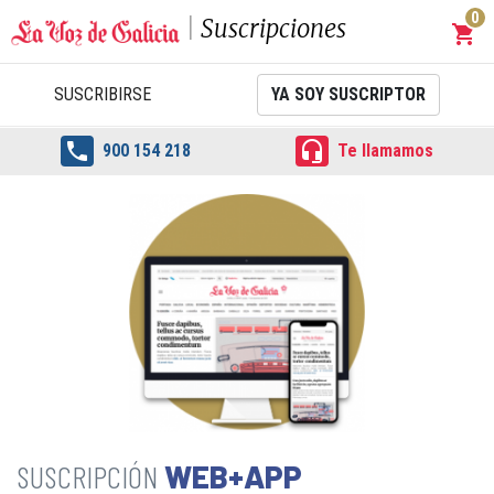
0
Suscripciones
shopping_cart
Carrit
SUSCRIBIRSE
YA SOY SUSCRIPTOR


900 154 218
Te llamamos
WEB+APP