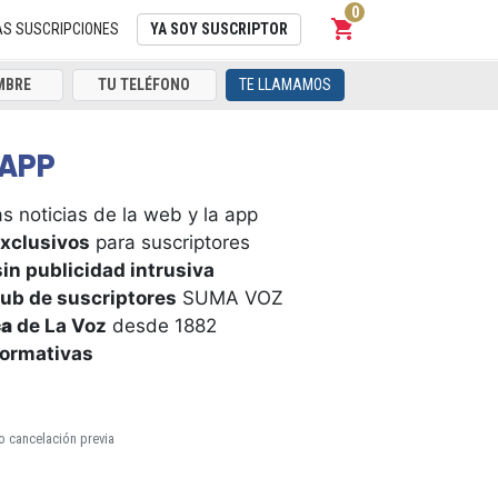
0
shopping_cart
Carrito
AS SUSCRIPCIONES
YA SOY SUSCRIPTOR
TE LLAMAMOS
APP
s noticias de la web y la app
xclusivos
para suscriptores
in publicidad intrusiva
ub de suscriptores
SUMA VOZ
ca
de La Voz
desde 1882
formativas
o cancelación previa