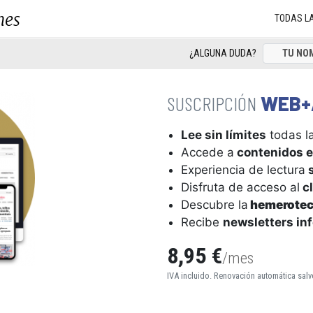
nes
TODAS L
¿ALGUNA DUDA?
WEB+
Lee sin límites
todas la
Accede a
contenidos e
Experiencia de lectura
s
Disfruta de acceso al
cl
Descubre la
hemerote
Recibe
newsletters in
8,95 €
/mes
IVA incluido. Renovación automática salv