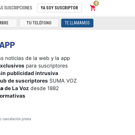
0
shopping_cart
Carrito
AS SUSCRIPCIONES
YA SOY SUSCRIPTOR
TE LLAMAMOS
APP
s noticias de la web y la app
xclusivos
para suscriptores
in publicidad intrusiva
ub de suscriptores
SUMA VOZ
ca
de La Voz
desde 1882
formativas
o cancelación previa