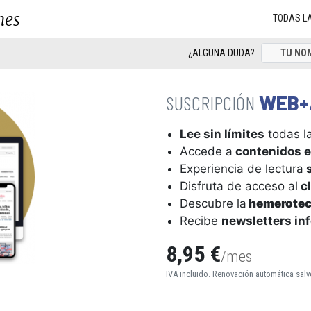
nes
TODAS L
¿ALGUNA DUDA?
WEB+
Lee sin límites
todas la
Accede a
contenidos e
Experiencia de lectura
s
Disfruta de acceso al
cl
Descubre la
hemerote
Recibe
newsletters in
8,95 €
/mes
IVA incluido. Renovación automática salv