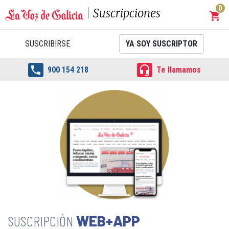
0
Suscripciones
shopping_cart
Carrit
SUSCRIBIRSE
YA SOY SUSCRIPTOR


900 154 218
Te llamamos
WEB+APP