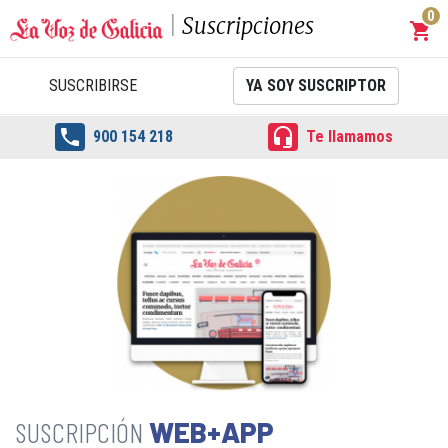
0
Suscripciones
shopping_cart
Carrit
SUSCRIBIRSE
YA SOY SUSCRIPTOR


900 154 218
Te llamamos
WEB+APP