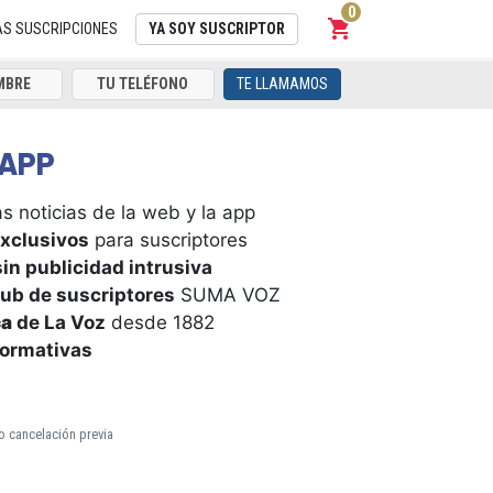
0
shopping_cart
Carrito
AS SUSCRIPCIONES
YA SOY SUSCRIPTOR
TE LLAMAMOS
APP
s noticias de la web y la app
xclusivos
para suscriptores
in publicidad intrusiva
ub de suscriptores
SUMA VOZ
ca
de La Voz
desde 1882
formativas
o cancelación previa