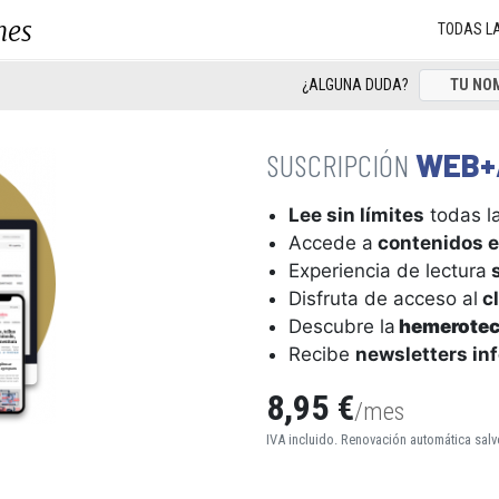
nes
TODAS L
¿ALGUNA DUDA?
WEB+
Lee sin límites
todas la
Accede a
contenidos e
Experiencia de lectura
s
Disfruta de acceso al
cl
Descubre la
hemerote
Recibe
newsletters in
8,95 €
/mes
IVA incluido. Renovación automática salv