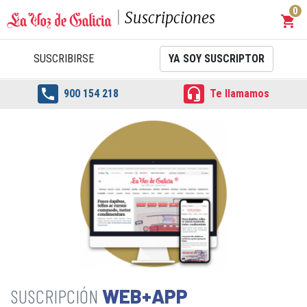
0
Suscripciones
shopping_cart
Carrit
SUSCRIBIRSE
YA SOY SUSCRIPTOR


900 154 218
Te llamamos
WEB+APP