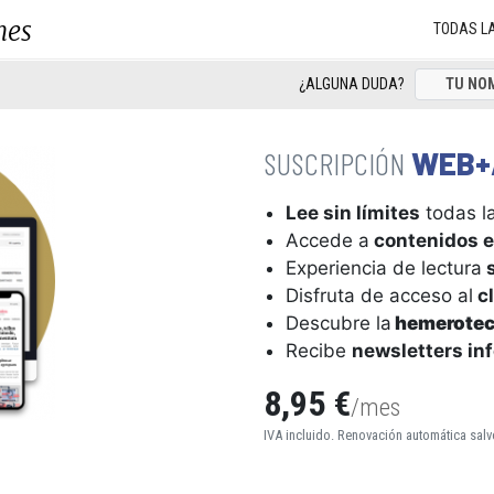
nes
TODAS L
¿ALGUNA DUDA?
WEB+
Lee sin límites
todas la
Accede a
contenidos e
Experiencia de lectura
s
Disfruta de acceso al
cl
Descubre la
hemerote
Recibe
newsletters in
8,95 €
/mes
IVA incluido. Renovación automática salv