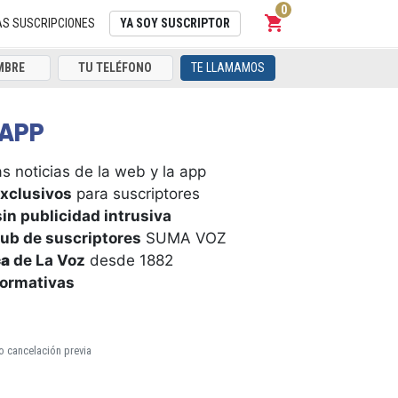
0
shopping_cart
Carrito
AS SUSCRIPCIONES
YA SOY SUSCRIPTOR
TE LLAMAMOS
APP
s noticias de la web y la app
xclusivos
para suscriptores
in publicidad intrusiva
ub de suscriptores
SUMA VOZ
ca
de La Voz
desde 1882
formativas
o cancelación previa