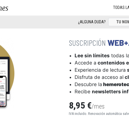
nes
TODAS L
¿ALGUNA DUDA?
WEB+
Lee sin límites
todas la
Accede a
contenidos e
Experiencia de lectura
s
Disfruta de acceso al
cl
Descubre la
hemerote
Recibe
newsletters in
8,95 €
/mes
IVA incluido. Renovación automática salv