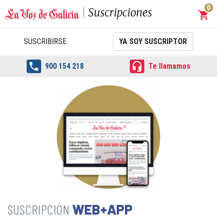
0
Suscripciones
shopping_cart
Carrit
SUSCRIBIRSE
YA SOY SUSCRIPTOR


900 154 218
Te llamamos
WEB+APP