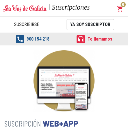
0
Suscripciones
shopping_cart
Carrit
SUSCRIBIRSE
YA SOY SUSCRIPTOR


900 154 218
Te llamamos
WEB+APP