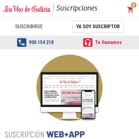
0
Suscripciones
shopping_cart
Carrit
SUSCRIBIRSE
YA SOY SUSCRIPTOR


900 154 218
Te llamamos
WEB+APP