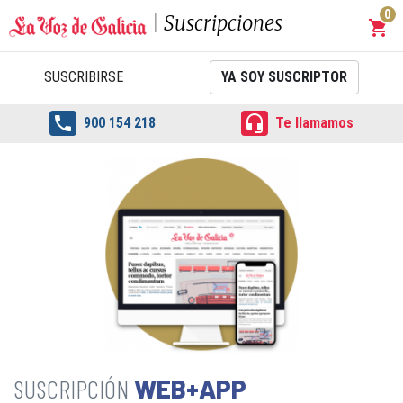
0
Suscripciones
shopping_cart
Carrit
SUSCRIBIRSE
YA SOY SUSCRIPTOR


900 154 218
Te llamamos
WEB+APP