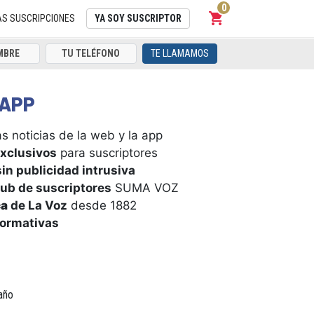
0
shopping_cart
Carrito
AS SUSCRIPCIONES
YA SOY SUSCRIPTOR
TE LLAMAMOS
APP
s noticias de la web y la app
xclusivos
para suscriptores
in publicidad intrusiva
ub de suscriptores
SUMA VOZ
ca
de La Voz
desde 1882
formativas
año