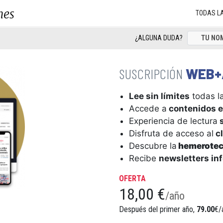
nes
TODAS L
¿ALGUNA DUDA?
WEB+
Lee sin límites
todas la
Accede a
contenidos e
Experiencia de lectura
s
Disfruta de acceso al
cl
Descubre la
hemerote
Recibe
newsletters in
OFERTA
18,00 €
/año
Después del primer año,
79.00
€/