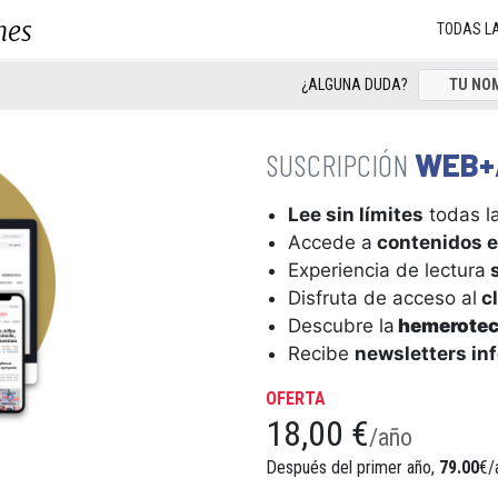
nes
TODAS L
¿ALGUNA DUDA?
WEB+
Lee sin límites
todas la
Accede a
contenidos e
Experiencia de lectura
s
Disfruta de acceso al
cl
Descubre la
hemerote
Recibe
newsletters in
OFERTA
18,00 €
/año
Después del primer año,
79.00
€/