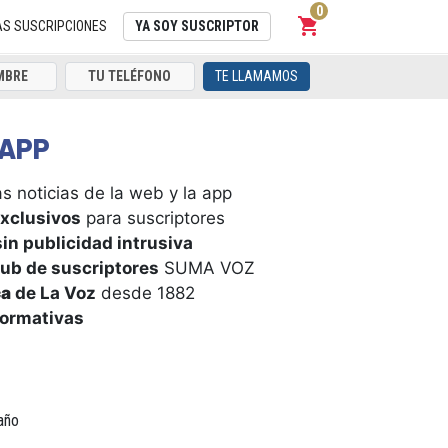
0
shopping_cart
Carrito
AS SUSCRIPCIONES
YA SOY SUSCRIPTOR
TE LLAMAMOS
APP
s noticias de la web y la app
xclusivos
para suscriptores
in publicidad intrusiva
ub de suscriptores
SUMA VOZ
ca
de La Voz
desde 1882
formativas
año