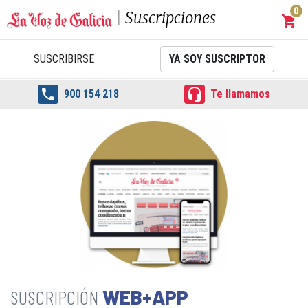
0
Suscripciones
shopping_cart
Carrit
SUSCRIBIRSE
YA SOY SUSCRIPTOR


900 154 218
Te llamamos
WEB+APP