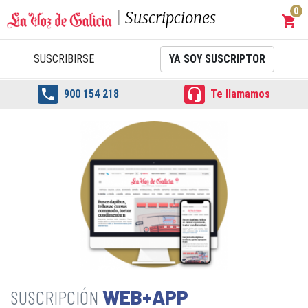
0
Suscripciones
shopping_cart
Carrit
SUSCRIBIRSE
YA SOY SUSCRIPTOR


900 154 218
Te llamamos
WEB+APP