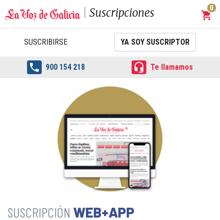
0
Suscripciones
shopping_cart
Carrit
SUSCRIBIRSE
YA SOY SUSCRIPTOR


900 154 218
Te llamamos
WEB+APP