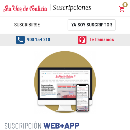
0
Suscripciones
shopping_cart
Carrit
SUSCRIBIRSE
YA SOY SUSCRIPTOR


900 154 218
Te llamamos
WEB+APP