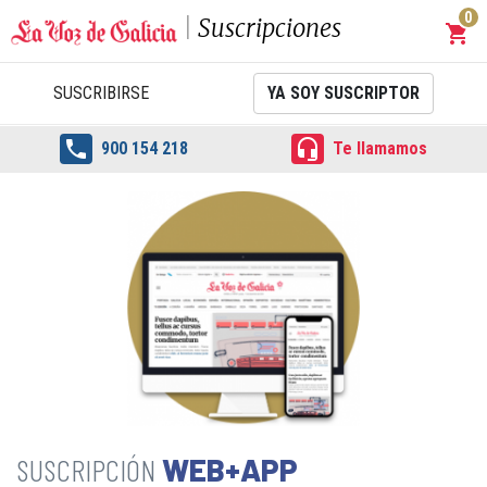
0
Suscripciones
shopping_cart
Carrit
SUSCRIBIRSE
YA SOY SUSCRIPTOR


900 154 218
Te llamamos
WEB+APP